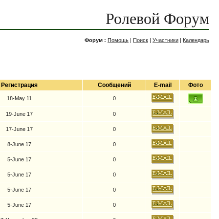
Ролевой Форум
Форум :
Помощь
|
Поиск
|
Участники
|
Календарь
Регистрация
Сообщений
E-mail
Фото
18-May 11
0
19-June 17
0
17-June 17
0
8-June 17
0
5-June 17
0
5-June 17
0
5-June 17
0
5-June 17
0