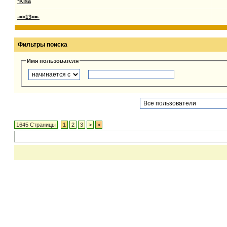
*Kisa
-=>13<=-
Фильтры поиска
Имя пользователя
1645 Страницы
1
2
3
>
»