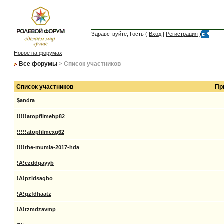
Здравствуйте, Гость (
Вход
|
Регистрация
)
Новое на форумах
Все форумы
> Список участников
Список участников
Пр
$andra
!!!!!atopfilmehp82
!!!!!atopfilmexg62
!!!!the-mumia-2017-hda
!A!czddqayyb
!A!pzldsagbo
!A!qzfdhaatz
!A!tzmdzavmp