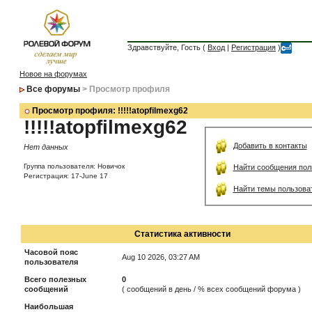
Здравствуйте, Гость (
Вход
|
Регистрация
)
Новое на форумах
Все форумы
> Просмотр профиля
Просмотр профиля: !!!!!atopfilmexg62
!!!!!atopfilmexg62
Добавить в контакты
Нет данных
Группа пользователя: Новичок
Найти сообщения пол
Регистрация: 17-June 17
Найти темы пользова
Статистика активности
Часовой пояс
Aug 10 2026, 03:27 AM
пользователя
Всего полезных
0
сообщений
( сообщений в день / % всех сообщений форума )
Наибольшая