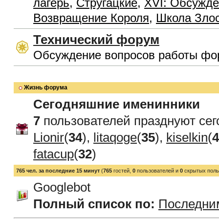
лагерь
,
Стругацкие
,
XVI: Обсужде
Возвращение Короля
,
Школа Зло
Технический форум
Обсуждение вопросов работы фо
Жизнь форума
Сегодняшние именинники
7
пользователей празднуют сег
Lionir
(
34
),
litaqoge
(
35
),
kiselkin
(
4
fatacup
(
32
)
765 чел. за последние 15 минут
(
765
гостей,
0
пользователей и
0
скрытых поль
Googlebot
Полный список по:
Последни