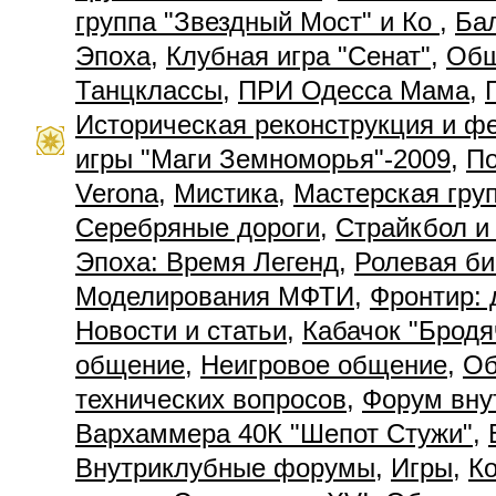
группа "Звездный Мост" и Ко
,
Ба
Эпоха
,
Клубная игра "Сенат"
,
Общ
Танцклассы
,
ПРИ Одесса Мама
,
Историческая реконструкция и ф
игры "Маги Земноморья"-2009
,
П
Verona
,
Мистика
,
Мастерская гру
Серебряные дороги
,
Страйкбол и
Эпоха: Время Легенд
,
Ролевая би
Моделирования МФТИ
,
Фронтир: 
Новости и статьи
,
Кабачок "Бродя
общение
,
Неигровое общение
,
Об
технических вопросов
,
Форум вну
Вархаммера 40К "Шепот Стужи"
,
Внутриклубные форумы
,
Игры
,
К