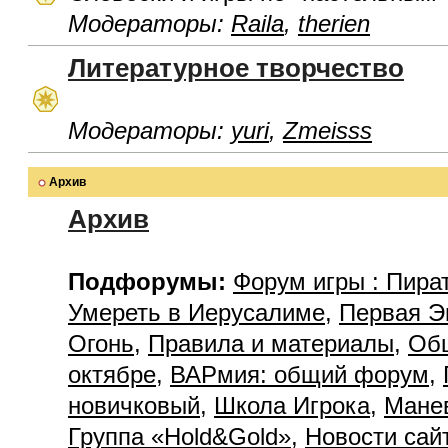
Модераторы:
Raila
,
therien
Литературное творчество
Модераторы:
yuri
,
Zmeisss
Архив
Архив
Подфорумы:
Форум игры : Пира
Умереть в Иерусалиме
,
Первая Э
Огонь
,
Правила и материалы
,
Об
октябре
,
ВАРмия: общий форум
,
новичковый
,
Школа Игрока
,
Мане
Группа «Hold&Gold»
,
Новости сай