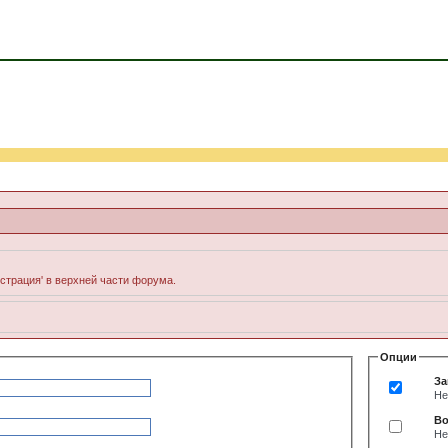
истрация' в верхней части форума.
Опции
За
Не
Во
Не