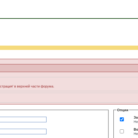
истрация' в верхней части форума.
Опции
За
Не
Во
Не