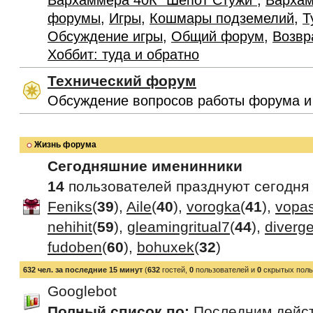
Вархаммера 40К "Шепот Стужи"
,
Вархам
форумы
,
Игры
,
Кошмары подземелий
,
Т
Обсуждение игры
,
Общий форум
,
Возвр
Хоббит: туда и обратно
Технический форум
Обсуждение вопросов работы форума и
Жизнь форума
Сегодняшние именинники
14
пользователей празднуют сегодня
Feniks
(
39
),
Aile
(
40
),
vorogka
(
41
),
vopas
nehihit
(
59
),
gleamingritual7
(
44
),
diverge
fudoben
(
60
),
bohuxek
(
32
)
632 чел. за последние 15 минут
(
632
гостей,
0
пользователей и
0
скрытых поль
Googlebot
Полный список по:
Последним дейс