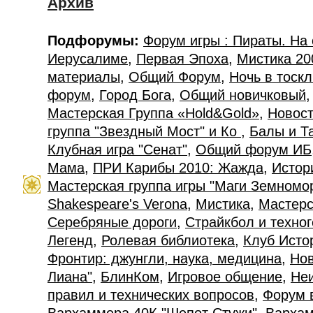
Архив
Подфорумы:
Форум игры : Пираты. На
Иерусалиме
,
Первая Эпоха
,
Мистика 20
материалы
,
Общий Форум
,
Ночь в тоск
форум
,
Город Бога
,
Общий новичковый
Мастерская Группа «Hold&Gold»
,
Новост
группа "Звездный Мост" и Ко
,
Балы и Т
Клубная игра "Сенат"
,
Общий форум ИБ
Мама
,
ПРИ Карибы 2010: Жажда
,
Истор
Мастерская группа игры "Маги Земномо
Shakespeare's Verona
,
Мистика
,
Мастерс
Серебряные дороги
,
Страйкбол и техно
Легенд
,
Ролевая библиотека
,
Клуб Исто
Фронтир: джунгли, наука, медицина
,
Нов
Лиана"
,
БлинКом
,
Игровое общение
,
Не
правил и технических вопросов
,
Форум 