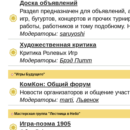
Доска объявлений
Раздел предназначен для объявлений, 
игр, бугуртов, концертов и прочих турн
работы, работников и тому подобному. 
Модераторы:
saruyoshi
Художественная критика
Критика Ролевых Игр
Модераторы:
Брэд Питт
"Игры Будущего"
КомКон: Общий форум
Новости организаторов и общение учас
Модераторы:
marti
,
Львенок
Мастерская группа "Лестница в Небо"
Игра-поэма 1905