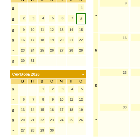
В
П
В
С
Ч
П
С
9
»
1
»
2
3
4
5
6
7
»
8
»
9
10
11
12
13
14
15
16
»
16
17
18
19
20
21
22
»
»
23
24
25
26
27
28
29
»
30
31
23
Сентябрь 2026
»
В
П
В
С
Ч
П
С
»
»
1
2
3
4
5
»
6
7
8
9
10
11
12
30
»
13
14
15
16
17
18
19
»
»
20
21
22
23
24
25
26
»
27
28
29
30