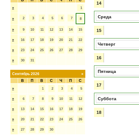
В
П
В
С
Ч
П
С
14
»
1
Среда
2
3
4
5
6
7
»
8
»
9
10
11
12
13
14
15
15
»
16
17
18
19
20
21
22
Четверг
»
23
24
25
26
27
28
29
16
»
30
31
Пятница
Сентябрь 2026
»
В
П
В
С
Ч
П
С
17
»
1
2
3
4
5
Суббота
»
6
7
8
9
10
11
12
»
13
14
15
16
17
18
19
18
»
20
21
22
23
24
25
26
»
27
28
29
30