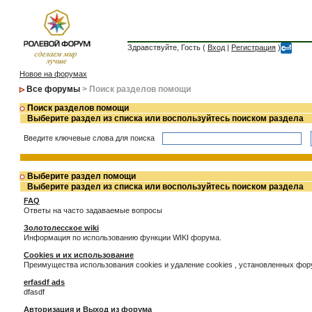
Здравствуйте, Гость (
Вход
|
Регистрация
)
Новое на форумах
Все форумы
> Поиск разделов помощи
Поиск разделов помощи
Выберите раздел из списка или воспользуйтесь поиском раздела
Введите ключевые слова для поиска
Выберите раздел помощи
Выберите раздел из списка или воспользуйтесь поиском раздела
FAQ
Ответы на часто задаваемые вопросы
Золотолесское wiki
Информация по использованию функции WIKI форума.
Cookies и их использование
Преимущества использования cookies и удаление cookies , установленных фо
erfasdf ads
dfasdf
Авторизация и Выход из форума