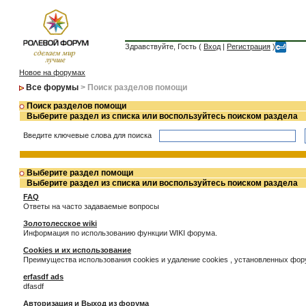
Здравствуйте, Гость (
Вход
|
Регистрация
)
Новое на форумах
Все форумы
> Поиск разделов помощи
Поиск разделов помощи
Выберите раздел из списка или воспользуйтесь поиском раздела
Введите ключевые слова для поиска
Выберите раздел помощи
Выберите раздел из списка или воспользуйтесь поиском раздела
FAQ
Ответы на часто задаваемые вопросы
Золотолесское wiki
Информация по использованию функции WIKI форума.
Cookies и их использование
Преимущества использования cookies и удаление cookies , установленных фо
erfasdf ads
dfasdf
Авторизация и Выход из форума