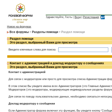
Здравствуйте, Гость (
Вход
|
Регистрация
)
Новое на форумах
Все форумы
>
Разделы помощи
> Раздел помощи
Раздел помощи
Это раздел, выбранный Вами для просмотра
Введите ключевые слова для поиска
Контакт с администрацией и доклад модератору о сообщениях
Это раздел, выбранный Вами для просмотра
Контакт с администрацией
Для связи с модератором или просто для просмотра списка Администрации фор
В этом списке Вы увидите имена всех Администраторов (это Главные Админи
Модераторов (это модераторы, модерирующие индивидуальные разделы форума
Для связи по поводу пользовательских данных, необходимо связаться непоср
Доклад модератору о сообщении
Если Администратор форума включил эту функцию, Вы увидите кнопку 'Сообщит