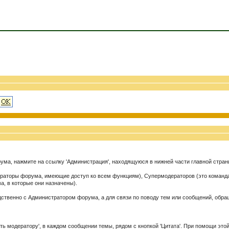
ума, нажмите на ссылку 'Администрация', находящуюся в нижней части главной стра
страторы форума, имеющие доступ ко всем функциям), Супермодераторов (это коман
, в которые они назначены).
едственно с Администратором форума, а для связи по поводу тем или сообщений, об
ь модератору', в каждом сообщении темы, рядом с кнопкой 'Цитата'. При помощи это