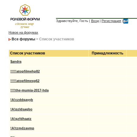
Здравствуйте, Гость (
Вход
|
Регистрация
)
Новое на форумах
Все форумы
> Список участников
Список участников
Принадлежность
$andra
!!!!!atopfilmehp82
!!!!!atopfilmexg62
!!!!the-mumia-2017-hda
!A!czddqayyb
!A!pzldsagbo
!A!qzfdhaatz
!A!tzmdzavmp