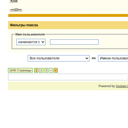
*Kisa
-=>13<=-
Фильтры поиска
Имя пользователя
по
1645 Страницы
1
2
3
>
»
Powered by
Invision