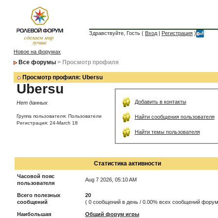
Здравствуйте, Гость (
Вход
|
Регистрация
)
Новое на форумах
Все форумы
> Просмотр профиля
Просмотр профиля: Ubersu
Ubersu
Добавить в контакты
Нет данных
Группа пользователя: Пользователи
Найти сообщения пользователя
Регистрация: 24-March 18
Найти темы пользователя
Статистика активности
Часовой пояс
Aug 7 2026, 05:10 AM
пользователя
Всего полезных
20
сообщений
( 0 сообщений в день / 0.00% всех сообщений форум
Наибольшая
Общий форум игры