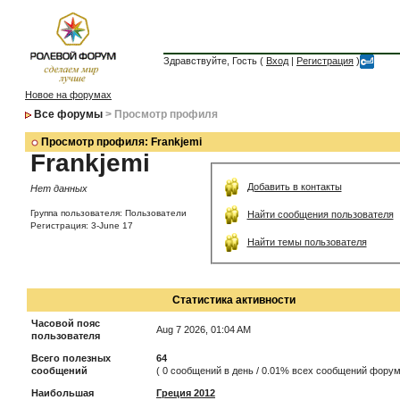
Здравствуйте, Гость (
Вход
|
Регистрация
)
Новое на форумах
Все форумы
> Просмотр профиля
Просмотр профиля: Frankjemi
Frankjemi
Добавить в контакты
Нет данных
Группа пользователя: Пользователи
Найти сообщения пользователя
Регистрация: 3-June 17
Найти темы пользователя
Статистика активности
Часовой пояс
Aug 7 2026, 01:04 AM
пользователя
Всего полезных
64
сообщений
( 0 сообщений в день / 0.01% всех сообщений форум
Наибольшая
Греция 2012