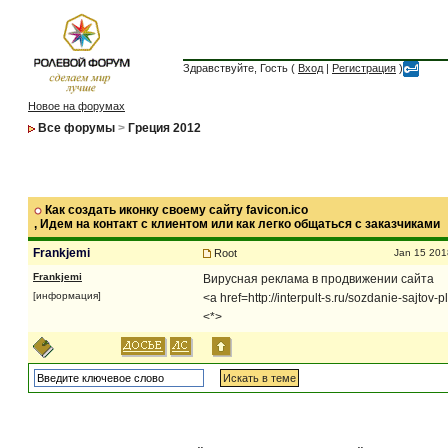
Здравствуйте, Гость (
Вход
|
Регистрация
)
Новое на форумах
Все форумы
>
Греция 2012
Как создать иконку своему сайту favicon.ico
, Идем на контакт с клиентом или как легко общаться с заказчиками
Frankjemi
Root
Jan 15 201
Frankjemi
Вирусная реклама в продвижении сайта
[информация]
<a href=http://interpult-s.ru/sozdanie-sajt
<*>