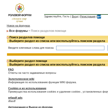
Здравствуйте, Гость (
Вход
|
Регистрация
)
Новое на форумах
Все форумы
> Поиск разделов помощи
Поиск разделов помощи
Выберите раздел из списка или воспользуйтесь поиском раздела
Введите ключевые слова для поиска
Выберите раздел помощи
Выберите раздел из списка или воспользуйтесь поиском раздела
FAQ
Ответы на часто задаваемые вопросы
Золотолесское wiki
Информация по использованию функции WIKI форума.
Cookies и их использование
Преимущества использования cookies и удаление cookies , установленных фо
erfasdf ads
dfasdf
Авторизация и Выход из форума