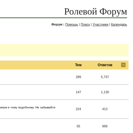
Ролевой Форум
Форум :
Помощь
|
Поиск
|
Участники
|
Календарь
Тем
Ответов
289
5,737
147
1,130
ников и тому подобному. Не забывайте
224
413
55
999