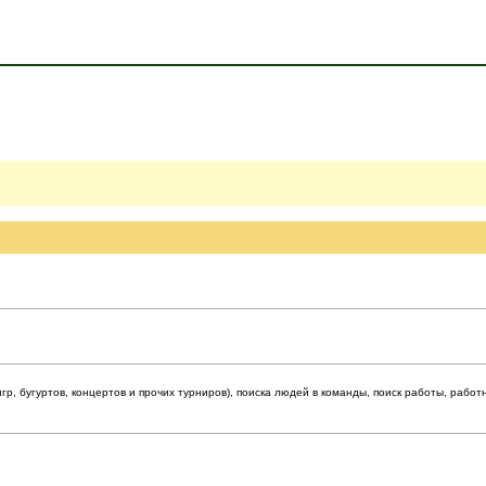
р, бугуртов, концертов и прочих турниров), поиска людей в команды, поиск работы, работ