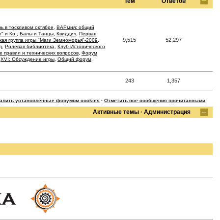
Тем
Ответов
ь в тоскливом октябре
,
ВАРмия: общий
т" и Ко
,
Балы и Танцы
,
Квиддич
,
Первая
9,515
52,297
кая группа игры "Маги Земноморья"-2009
,
д
,
Ролевая библиотека
,
Клуб Исторического
 правил и технических вопросов
,
Форум
,
XVI: Обсуждение игры
,
Общий форум
,
243
1,357
далить установленные форумом cookies
·
Отметить все сообщения прочитанными
Активные темы
·
Администрация