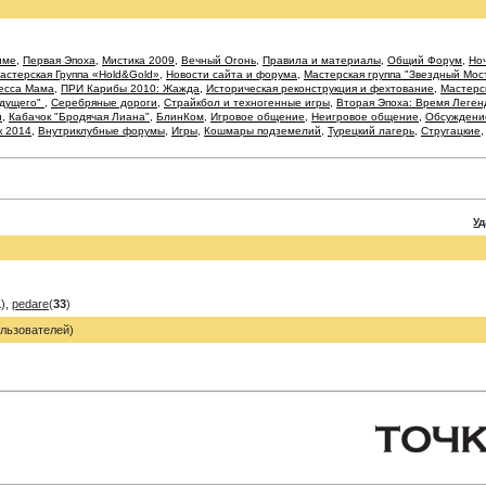
име
,
Первая Эпоха
,
Мистика 2009
,
Вечный Огонь
,
Правила и материалы
,
Общий Форум
,
Ноч
астерская Группа «Hold&Gold»
,
Новости сайта и форума
,
Мастерская группа "Звездный Мос
есса Мама
,
ПРИ Карибы 2010: Жажда
,
Историческая реконструкция и фехтование
,
Мастерс
удущего"
,
Серебряные дороги
,
Страйкбол и техногенные игры
,
Вторая Эпоха: Время Леген
и
,
Кабачок "Бродячая Лиана"
,
БлинКом
,
Игровое общение
,
Неигровое общение
,
Обсуждение
к 2014
,
Внутриклубные форумы
,
Игры
,
Кошмары подземелий
,
Турецкий лагерь
,
Стругацкие
У
1
),
pedare
(
33
)
льзователей)