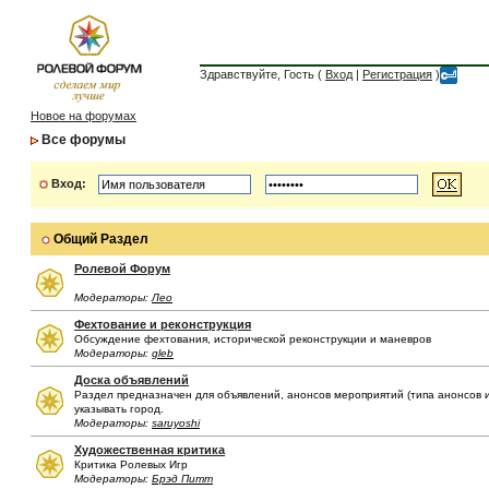
Здравствуйте, Гость (
Вход
|
Регистрация
)
Новое на форумах
Все форумы
Вход:
Общий Раздел
Ролевой Форум
Модераторы:
Лео
Фехтование и реконструкция
Обсуждение фехтования, исторической реконструкции и маневров
Модераторы:
gleb
Доска объявлений
Раздел предназначен для объявлений, анонсов мероприятий (типа анонсов иг
указывать город.
Модераторы:
saruyoshi
Художественная критика
Критика Ролевых Игр
Модераторы:
Брэд Питт