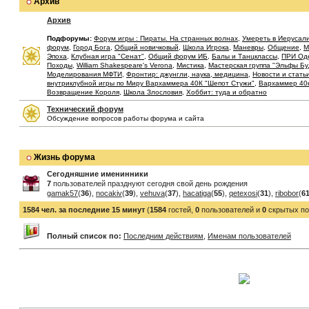
Архив
Архив
Подфорумы:
Форум игры : Пираты. На странных волнах
,
Умереть в Иерусал
форум
,
Город Бога
,
Общий новичковый
,
Школа Игрока
,
Маневры
,
Общение
,
М
Эпоха
,
Клубная игра "Сенат"
,
Общий форум ИБ
,
Балы и Танцклассы
,
ПРИ Од
Походы
,
William Shakespeare's Verona
,
Мистика
,
Мастерская группа "Эльфы Б
Моделирования МФТИ
,
Фронтир: джунгли, наука, медицина
,
Новости и стать
внутриклубной игры по Миру Вархаммера 40К "Шепот Стужи"
,
Вархаммер 40
Возвращение Короля
,
Школа Злословия
,
Хоббит: туда и обратно
Технический форум
Обсуждение вопросов работы форума и сайта
Жизнь форума
Сегодняшние именинники
7
пользователей празднуют сегодня свой день рождения
gamak57
(
36
),
nocakiv
(
39
),
vehuva
(
37
),
hacatiga
(
55
),
qetexosi
(
31
),
ribobor
(
6
1584 чел. за последние 15 минут
(
1584
гостей,
0
пользователей и
0
скрытых по
Полный список по:
Последним действиям
,
Именам пользователей