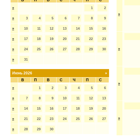
В
П
В
С
Ч
П
С
»
1
2
»
»
3
4
5
6
7
8
9
»
10
11
12
13
14
15
16
»
17
18
19
20
21
22
23
»
»
24
25
26
27
28
29
30
»
31
Июнь 2026
»
В
П
В
С
Ч
П
С
»
»
1
2
3
4
5
6
»
7
8
9
10
11
12
13
»
14
15
16
17
18
19
20
»
»
21
22
23
24
25
26
27
»
28
29
30