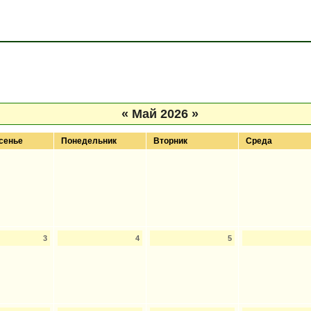
«
Май 2026
»
сенье
Понедельник
Вторник
Среда
3
4
5