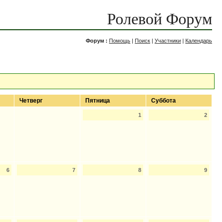
Ролевой Форум
Форум :
Помощь
|
Поиск
|
Участники
|
Календарь
Четверг
Пятница
Суббота
1
2
6
7
8
9