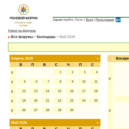
Здравствуйте, Гость (
Вход
|
Регистрация
)
Новое на форумах
Все форумы
>
Календарь
> Май 2026
Апрель 2026
»
Воскре
В
П
В
С
Ч
П
С
»
1
2
3
4
»
»
5
6
7
8
9
10
11
»
12
13
14
15
16
17
18
»
19
20
21
22
23
24
25
»
26
27
28
29
30
»
Май 2026
»