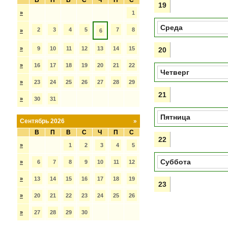
В
П
В
С
Ч
П
С
19
»
1
Среда
2
3
4
5
7
8
»
6
»
9
10
11
12
13
14
15
20
»
16
17
18
19
20
21
22
Четверг
»
23
24
25
26
27
28
29
21
»
30
31
Пятница
Сентябрь 2026
»
В
П
В
С
Ч
П
С
22
»
1
2
3
4
5
Суббота
»
6
7
8
9
10
11
12
»
13
14
15
16
17
18
19
23
»
20
21
22
23
24
25
26
»
27
28
29
30