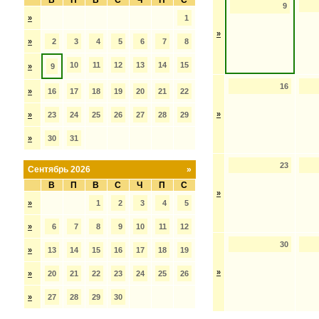
В
П
В
С
Ч
П
С
9
»
1
»
»
2
3
4
5
6
7
8
10
11
12
13
14
15
»
9
16
»
16
17
18
19
20
21
22
»
»
23
24
25
26
27
28
29
»
30
31
23
Сентябрь 2026
»
В
П
В
С
Ч
П
С
»
»
1
2
3
4
5
»
6
7
8
9
10
11
12
30
»
13
14
15
16
17
18
19
»
»
20
21
22
23
24
25
26
»
27
28
29
30