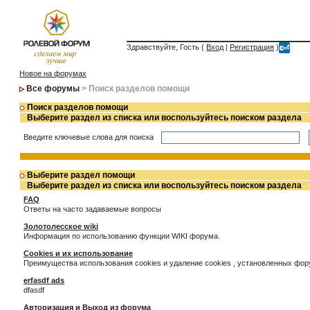
Здравствуйте, Гость (
Вход
|
Регистрация
)
Новое на форумах
Все форумы
> Поиск разделов помощи
Поиск разделов помощи
Выберите раздел из списка или воспользуйтесь поиском раздела
Введите ключевые слова для поиска
Выберите раздел помощи
Выберите раздел из списка или воспользуйтесь поиском раздела
FAQ
Ответы на часто задаваемые вопросы
Золотолесское wiki
Информация по использованию функции WIKI форума.
Cookies и их использование
Преимущества использования cookies и удаление cookies , установленных фо
erfasdf ads
dfasdf
Авторизация и Выход из форума