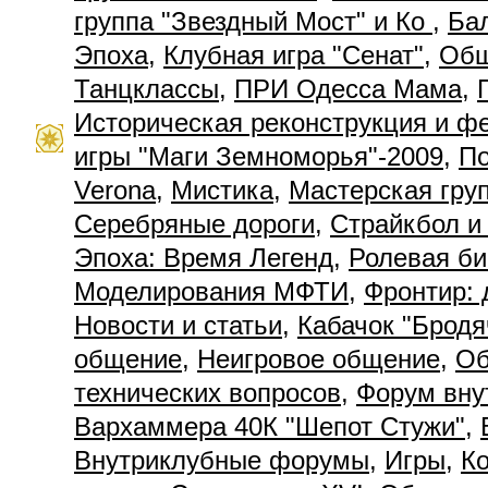
группа "Звездный Мост" и Ко
,
Ба
Эпоха
,
Клубная игра "Сенат"
,
Общ
Танцклассы
,
ПРИ Одесса Мама
,
Историческая реконструкция и ф
игры "Маги Земноморья"-2009
,
П
Verona
,
Мистика
,
Мастерская гру
Серебряные дороги
,
Страйкбол и
Эпоха: Время Легенд
,
Ролевая би
Моделирования МФТИ
,
Фронтир: 
Новости и статьи
,
Кабачок "Бродя
общение
,
Неигровое общение
,
Об
технических вопросов
,
Форум вну
Вархаммера 40К "Шепот Стужи"
,
Внутриклубные форумы
,
Игры
,
К