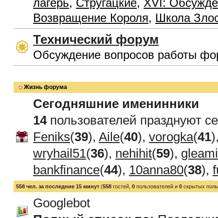
лагерь
,
Стругацкие
,
XVI: Обсужде
Возвращение Короля
,
Школа Зло
Технический форум
Обсуждение вопросов работы фо
Жизнь форума
Сегодняшние именинники
14
пользователей празднуют се
Feniks
(
39
),
Aile
(
40
),
vorogka
(
41
)
wryhail51
(
36
),
nehihit
(
59
),
gleami
bankfinance
(
44
),
10anna80
(
38
),
558 чел. за последние 15 минут
(
558
гостей,
0
пользователей и
0
скрытых поль
Googlebot