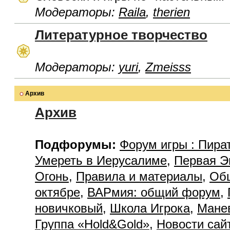
Модераторы:
Raila
,
therien
Литературное творчество
Модераторы:
yuri
,
Zmeisss
Архив
Архив
Подфорумы:
Форум игры : Пира
Умереть в Иерусалиме
,
Первая Э
Огонь
,
Правила и материалы
,
Об
октябре
,
ВАРмия: общий форум
,
новичковый
,
Школа Игрока
,
Мане
Группа «Hold&Gold»
,
Новости сай