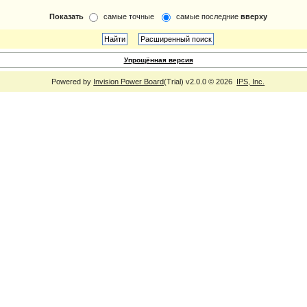
Показать
самые точные
самые последние
вверху
Упрощённая версия
Powered by
Invision Power Board
(Trial) v2.0.0 © 2026
IPS, Inc.