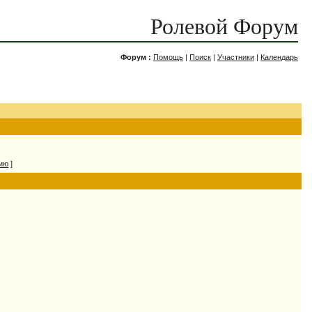
Ролевой Форум
Форум :
Помощь
|
Поиск
|
Участники
|
Календарь
нию
]