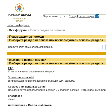
Здравствуйте, Гость (
Вход
|
Регистрация
)
Новое на форумах
Все форумы
> Поиск разделов помощи
Поиск разделов помощи
Выберите раздел из списка или воспользуйтесь поиском раздела
Введите ключевые слова для поиска
Выберите раздел помощи
Выберите раздел из списка или воспользуйтесь поиском раздела
FAQ
Ответы на часто задаваемые вопросы
Золотолесское wiki
Информация по использованию функции WIKI форума.
Cookies и их использование
Преимущества использования cookies и удаление cookies , установленных фо
erfasdf ads
dfasdf
Авторизация и Выход из форума