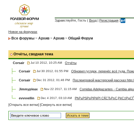
Здравствуйте, Гость (
Вход
|
Регистрация
)
Новое на форумах
Все форумы
>
Архив
>
Архив
>
Общий Форум
Отчёты
, сводная тема
Corsair
Jul 10 2012, 10:25 AM
Отчёты
Corsair
Jul 30 2012, 01:55 PM
Обновил гуглдок, перенёс всё туда. Пожа
Corsair
Dec 31 2012, 01:46 PM
Послеигровой мастерский рассказ http://
Jimmypleax
Nov 22 2017, 11:15 AM
Comidas Adelgazantes - Cambia algun
evvvvellin
Dec 4 2017, 03:10 AM
РћР±РЅРѕРІРёРІ СЌСЂРѕС‚РёС‡РµСЃР
[Открыть все ветки]
[Свернуть все ветки]