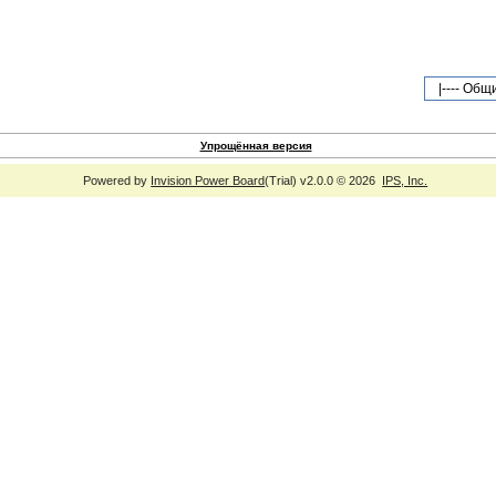
Упрощённая версия
Powered by
Invision Power Board
(Trial) v2.0.0 © 2026
IPS, Inc.