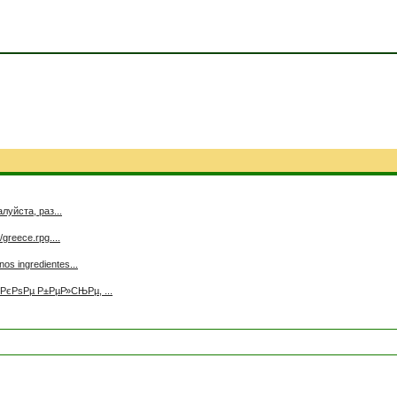
луйста, раз...
greece.rpg....
os ingredientes...
єРѕРµ Р±РµР»СЊРµ, ...