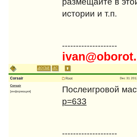
размещайте в этой
истории и т.п.
--------------------
ivan@oborot.
Corsair
Root
Dec 31 201
Corsair
Послеигровой мас
[информация]
p=633
--------------------