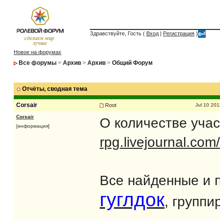
Здравствуйте, Гость (
Вход
|
Регистрация
)
Новое на форумах
Все форумы
>
Архив
>
Архив
>
Общий Форум
Отчёты
, сводная тема
Corsair
Root
Jul 10 201
Corsair
О количестве уча
[информация]
rpg.livejournal.com
Все найденные и 
гуглдок
, группи