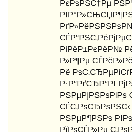
РєРѕРЅС†Рµ РЅР
РІР°Р»СЊСЏР¶РЅ
РґР»РёРЅРЅРѕР№ 
СЃР°РЅС‚РёРјРµС
РіРёР±РєРёР№ Р
Р»Р¶Рµ СЃРёР»Р
Рё РѕС‚СЂРµРіСѓ
Р·Р°РґСЂР°РІ Рј
РЅРµРјРЅРѕРіРѕ 
СЃС‚РѕСЂРѕРЅС‹ 
РЅРµР¶РЅРѕ РІР
РїРѕСЃР»Рµ С‚Рѕ