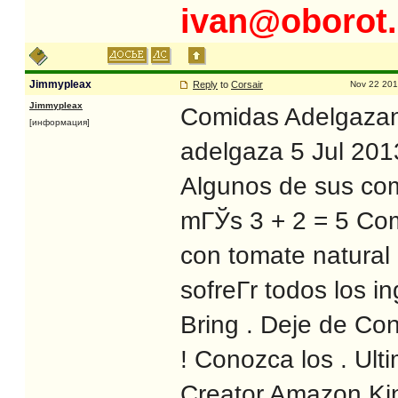
ivan@oborot.
Jimmypleax
Reply
to
Corsair
Nov 22 201
Jimmypleax
Comidas Adelgazant
[информация]
adelgaza 5 Jul 201
Algunos de sus com
mГЎs 3 + 2 = 5 Comi
con tomate natural 
sofreГ­r todos los i
Bring . Deje de Co
! Conozca los . Ul
Creator Amazon Ki