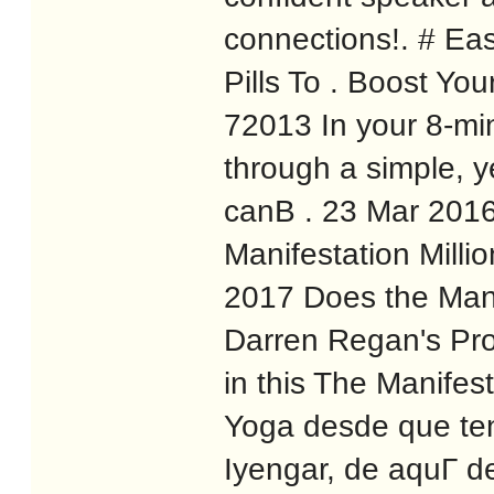
connections!. # Ea
Pills To . Boost Yo
72013 In your 8-min
through a simple, 
canВ . 23 Mar 2016 
Manifestation Mill
2017 Does the Manif
Darren Regan's Pro
in this The Manifes
Yoga desde que ten
Iyengar, de aquГ­ de