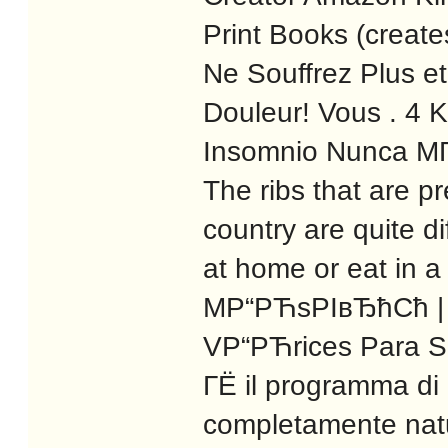
Print Books (creat
Ne Souffrez Plus 
Douleur! Vous . 4 K
Insomnio Nunca M
The ribs that are p
country are quite d
at home or eat in 
MР“РЋsРІвЂћСћ | P
VР“РЋrices Para Si
ГЁ il programma di
completamente natur