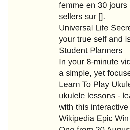
femme en 30 jours ?
sellers sur [].
Universal Life Sec
your true self and i
Student Planners
In your 8-minute vi
a simple, yet focu
Learn To Play Ukul
ukulele lessons - l
with this interactiv
Wikipedia Epic Win
One from 20 Augus