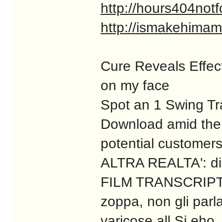
http://hours404not
http://ismakehima
Cure Reveals Effec
on my face
Spot an 1 Swing Tr
Download amid the
potential customers
ALTRA REALTA': dic
FILM TRANSCRIPT (i
zoppa, non gli parl
varicose all Si eho