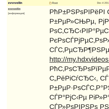
evvvvellin
Root
Dec 4 201
evvvvellin
РћР±РЅРѕРІРёРІ
[информация]
Р±РµР»СЊРµ, РјР
РѕС‚СЂС‹РІР°РµС
РєРѕСЃРјРµС‚РѕР»
СЃС‚РµСЂР¶РЅРµ
http://my.hdxvideos
РћС‚РѕСЂРѕРїРµР
С„РёРіСѓСЂС‹, С
Р±РµР·РѕСЃС‚Р°Р
СЃР°РјС‹Рµ РіР»
СЃР»РѕРІРЅРѕ РЅ