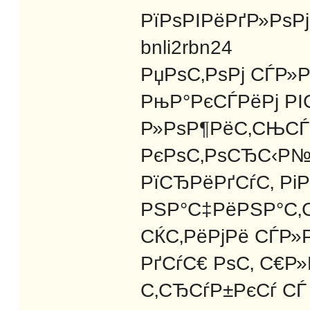
РїРѕРІРёРґР»РѕР
bnli2rbn24
РџРѕС‚РѕРј СЃР»Р
РњР°РєСЃРёРј РІ
Р»РѕР¶РёС‚СЊСЃС
РєРѕС‚РѕСЂС‹Р№
РїСЂРёРґСѓС‚ Рі
РЅР°С‡РёРЅР°С‚
СЌС‚РёРјРё СЃР»
РґСѓС€ РѕС‚ С€Р
С‚СЂСѓР±РєСѓ СЃ