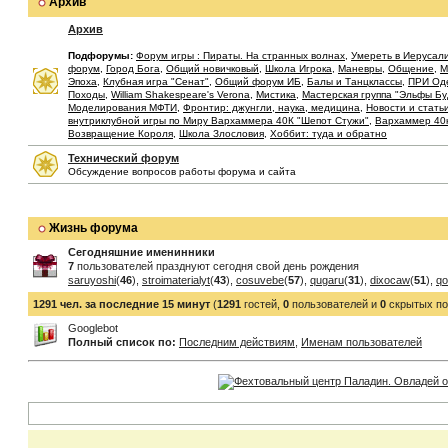
Архив
Архив
Подфорумы:
Форум игры : Пираты. На странных волнах
,
Умереть в Иерусал
форум
,
Город Бога
,
Общий новичковый
,
Школа Игрока
,
Маневры
,
Общение
,
М
Эпоха
,
Клубная игра "Сенат"
,
Общий форум ИБ
,
Балы и Танцклассы
,
ПРИ Од
Походы
,
William Shakespeare's Verona
,
Мистика
,
Мастерская группа "Эльфы Б
Моделирования МФТИ
,
Фронтир: джунгли, наука, медицина
,
Новости и стать
внутриклубной игры по Миру Вархаммера 40К "Шепот Стужи"
,
Вархаммер 40
Возвращение Короля
,
Школа Злословия
,
Хоббит: туда и обратно
Технический форум
Обсуждение вопросов работы форума и сайта
Жизнь форума
Сегодняшние именинники
7
пользователей празднуют сегодня свой день рождения
saruyoshi
(
46
),
stroimaterialyt
(
43
),
cosuvebe
(
57
),
qugaru
(
31
),
dixocaw
(
51
),
qo
1291 чел. за последние 15 минут
(
1291
гостей,
0
пользователей и
0
скрытых по
Googlebot
Полный список по:
Последним действиям
,
Именам пользователей