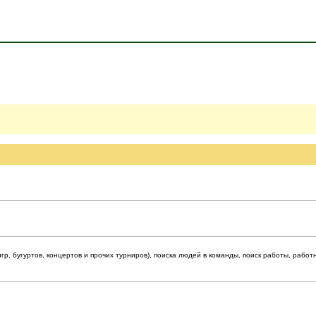
р, бугуртов, концертов и прочих турниров), поиска людей в команды, поиск работы, работ