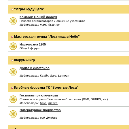
"Игры Будущего"
КомКон: Общий форум
Новости организаторов и общение участников
Модераторы:
marti
,
Львенок
Мастерская группа "Лестница в Небо"
Игра-поэма 1905
Общий форум
Форумы игр
Долго и счастливо
Модераторы:
Крайк
,
Sare
,
Lenoran
Клубные форумы ТК "Золотые Леса"
Гостиная приключенцев
Словески и игры по "настольным" системам (D&D, GURPS, etc).
Модераторы:
Raila
,
therien
Литературное творчество
Модераторы:
yuri
,
Zmeisss