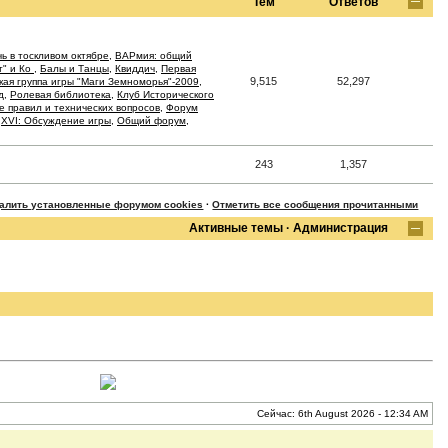
Тем
Ответов
ь в тоскливом октябре
,
ВАРмия: общий
т" и Ко
,
Балы и Танцы
,
Квиддич
,
Первая
9,515
52,297
кая группа игры "Маги Земноморья"-2009
,
д
,
Ролевая библиотека
,
Клуб Исторического
 правил и технических вопросов
,
Форум
,
XVI: Обсуждение игры
,
Общий форум
,
243
1,357
далить установленные форумом cookies
·
Отметить все сообщения прочитанными
Активные темы
·
Администрация
Сейчас: 6th August 2026 - 12:34 AM