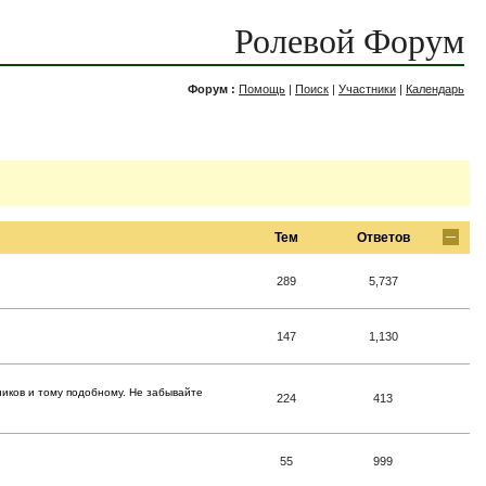
Ролевой Форум
Форум :
Помощь
|
Поиск
|
Участники
|
Календарь
Тем
Ответов
289
5,737
147
1,130
ников и тому подобному. Не забывайте
224
413
55
999