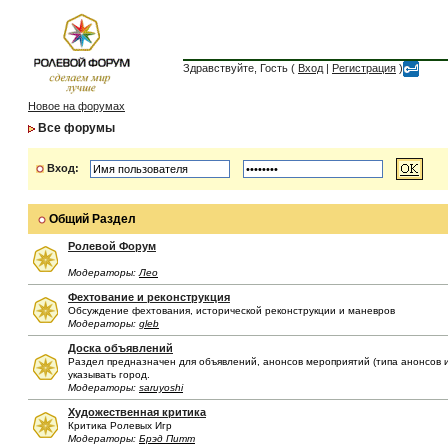
Здравствуйте, Гость (
Вход
|
Регистрация
)
Новое на форумах
Все форумы
Вход:
Общий Раздел
Ролевой Форум
Модераторы:
Лео
Фехтование и реконструкция
Обсуждение фехтования, исторической реконструкции и маневров
Модераторы:
gleb
Доска объявлений
Раздел предназначен для объявлений, анонсов мероприятий (типа анонсов иг
указывать город.
Модераторы:
saruyoshi
Художественная критика
Критика Ролевых Игр
Модераторы:
Брэд Питт