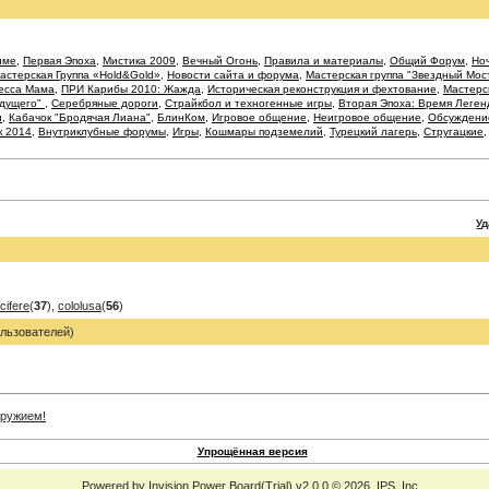
име
,
Первая Эпоха
,
Мистика 2009
,
Вечный Огонь
,
Правила и материалы
,
Общий Форум
,
Ноч
астерская Группа «Hold&Gold»
,
Новости сайта и форума
,
Мастерская группа "Звездный Мос
есса Мама
,
ПРИ Карибы 2010: Жажда
,
Историческая реконструкция и фехтование
,
Мастерс
удущего"
,
Серебряные дороги
,
Страйкбол и техногенные игры
,
Вторая Эпоха: Время Леген
и
,
Кабачок "Бродячая Лиана"
,
БлинКом
,
Игровое общение
,
Неигровое общение
,
Обсуждение
к 2014
,
Внутриклубные форумы
,
Игры
,
Кошмары подземелий
,
Турецкий лагерь
,
Стругацкие
У
cifere
(
37
),
cololusa
(
56
)
льзователей)
Упрощённая версия
Powered by
Invision Power Board
(Trial) v2.0.0 © 2026
IPS, Inc.