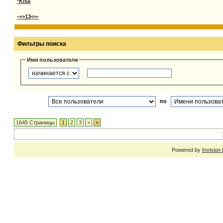
*Kisa
-=>13<=-
Фильтры поиска
Имя пользователя
по
1645 Страницы
1
2
3
>
»
Powered by
Invision