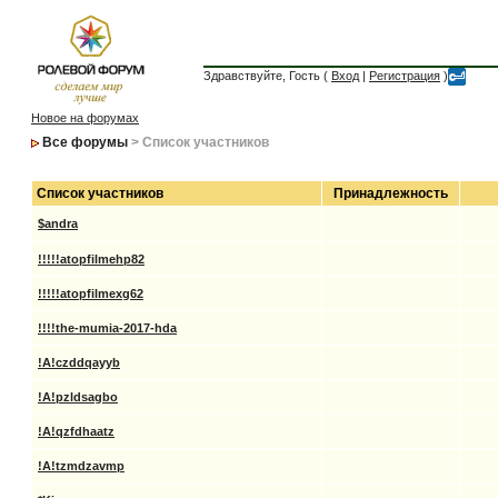
Здравствуйте, Гость (
Вход
|
Регистрация
)
Новое на форумах
Все форумы
> Список участников
Список участников
Принадлежность
$andra
!!!!!atopfilmehp82
!!!!!atopfilmexg62
!!!!the-mumia-2017-hda
!A!czddqayyb
!A!pzldsagbo
!A!qzfdhaatz
!A!tzmdzavmp