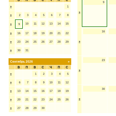
В
П
В
С
Ч
П
С
9
»
1
»
»
2
3
4
5
6
7
8
10
11
12
13
14
15
»
9
16
»
16
17
18
19
20
21
22
»
»
23
24
25
26
27
28
29
»
30
31
23
Сентябрь 2026
»
В
П
В
С
Ч
П
С
»
»
1
2
3
4
5
»
6
7
8
9
10
11
12
30
»
13
14
15
16
17
18
19
»
»
20
21
22
23
24
25
26
»
27
28
29
30