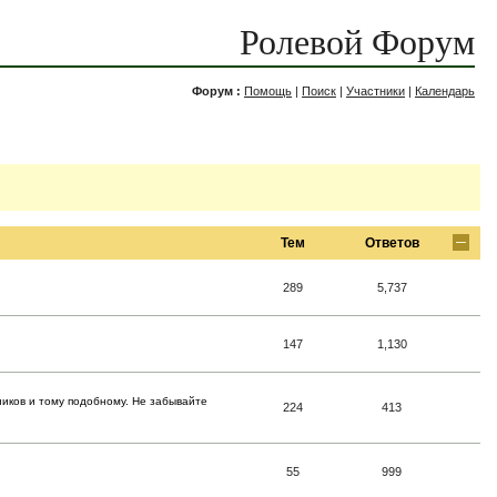
Ролевой Форум
Форум :
Помощь
|
Поиск
|
Участники
|
Календарь
Тем
Ответов
289
5,737
147
1,130
ников и тому подобному. Не забывайте
224
413
55
999