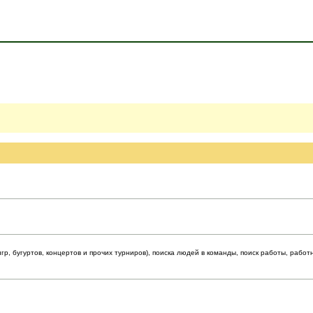
р, бугуртов, концертов и прочих турниров), поиска людей в команды, поиск работы, работ