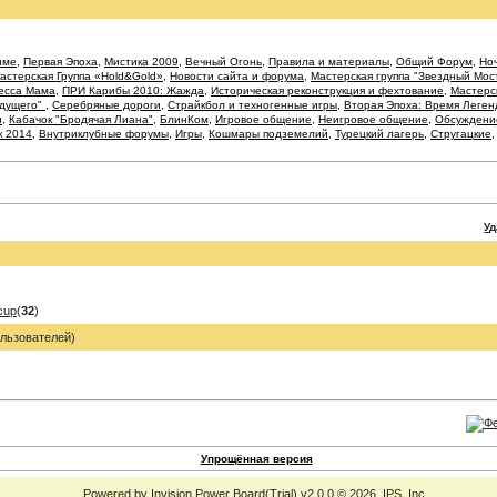
име
,
Первая Эпоха
,
Мистика 2009
,
Вечный Огонь
,
Правила и материалы
,
Общий Форум
,
Ноч
астерская Группа «Hold&Gold»
,
Новости сайта и форума
,
Мастерская группа "Звездный Мос
есса Мама
,
ПРИ Карибы 2010: Жажда
,
Историческая реконструкция и фехтование
,
Мастерс
удущего"
,
Серебряные дороги
,
Страйкбол и техногенные игры
,
Вторая Эпоха: Время Леген
и
,
Кабачок "Бродячая Лиана"
,
БлинКом
,
Игровое общение
,
Неигровое общение
,
Обсуждение
к 2014
,
Внутриклубные форумы
,
Игры
,
Кошмары подземелий
,
Турецкий лагерь
,
Стругацкие
У
cup
(
32
)
льзователей)
Упрощённая версия
Powered by
Invision Power Board
(Trial) v2.0.0 © 2026
IPS, Inc.