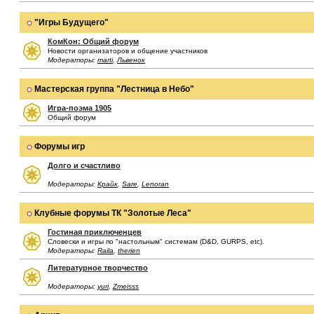
"Игры Будущего"
КомКон: Общий форум
Новости организаторов и общение участников
Модераторы:
marti
,
Львенок
Мастерская группа "Лестница в Небо"
Игра-поэма 1905
Общий форум
Форумы игр
Долго и счастливо
Модераторы:
Крайк
,
Sare
,
Lenoran
Клубные форумы ТК "Золотые Леса"
Гостиная приключенцев
Словески и игры по "настольным" системам (D&D, GURPS, etc).
Модераторы:
Raila
,
therien
Литературное творчество
Модераторы:
yuri
,
Zmeisss