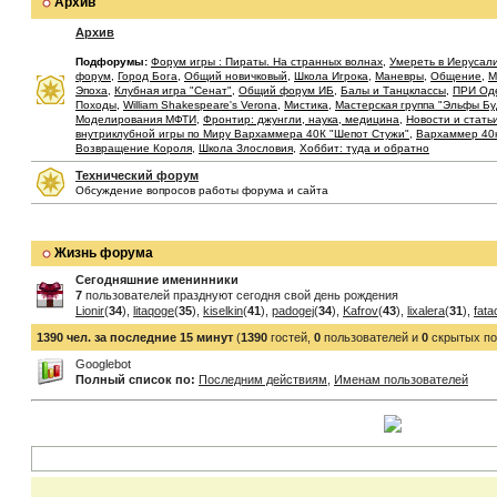
Архив
Архив
Подфорумы:
Форум игры : Пираты. На странных волнах
,
Умереть в Иерусал
форум
,
Город Бога
,
Общий новичковый
,
Школа Игрока
,
Маневры
,
Общение
,
М
Эпоха
,
Клубная игра "Сенат"
,
Общий форум ИБ
,
Балы и Танцклассы
,
ПРИ Од
Походы
,
William Shakespeare's Verona
,
Мистика
,
Мастерская группа "Эльфы Б
Моделирования МФТИ
,
Фронтир: джунгли, наука, медицина
,
Новости и стать
внутриклубной игры по Миру Вархаммера 40К "Шепот Стужи"
,
Вархаммер 40
Возвращение Короля
,
Школа Злословия
,
Хоббит: туда и обратно
Технический форум
Обсуждение вопросов работы форума и сайта
Жизнь форума
Сегодняшние именинники
7
пользователей празднуют сегодня свой день рождения
Lionir
(
34
),
litaqoge
(
35
),
kiselkin
(
41
),
padogej
(
34
),
Kafrov
(
43
),
lixalera
(
31
),
fata
1390 чел. за последние 15 минут
(
1390
гостей,
0
пользователей и
0
скрытых по
Googlebot
Полный список по:
Последним действиям
,
Именам пользователей