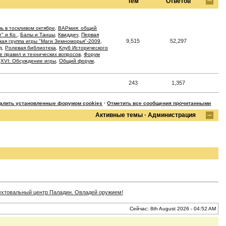
Тем
Ответов
ь в тоскливом октябре
,
ВАРмия: общий
т" и Ко
,
Балы и Танцы
,
Квиддич
,
Первая
9,515
52,297
кая группа игры "Маги Земноморья"-2009
,
д
,
Ролевая библиотека
,
Клуб Исторического
 правил и технических вопросов
,
Форум
,
XVI: Обсуждение игры
,
Общий форум
,
243
1,357
далить установленные форумом cookies
·
Отметить все сообщения прочитанными
Активные темы
·
Администрация
Сейчас: 8th August 2026 - 04:52 AM