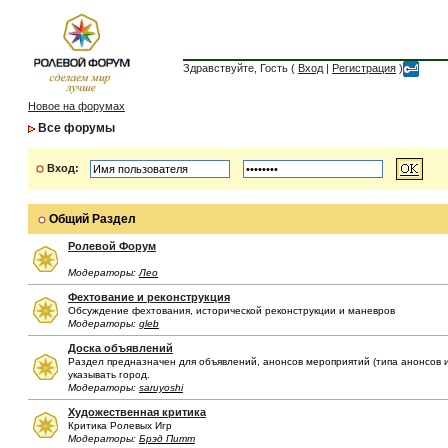
Здравствуйте, Гость (
Вход
|
Регистрация
)
Новое на форумах
Все форумы
Вход:
Общий Раздел
Ролевой Форум
Модераторы:
Лео
Фехтование и реконструкция
Обсуждение фехтования, исторической реконструкции и маневров
Модераторы:
gleb
Доска объявлений
Раздел предназначен для объявлений, анонсов мероприятий (типа анонсов иг
указывать город.
Модераторы:
saruyoshi
Художественная критика
Критика Ролевых Игр
Модераторы:
Брэд Питт