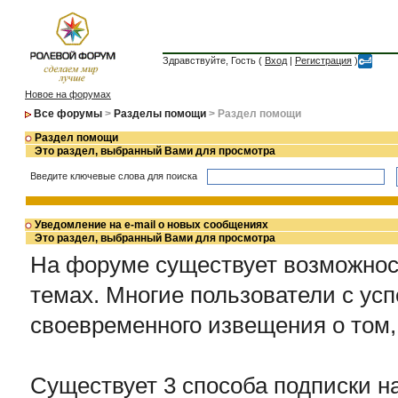
Здравствуйте, Гость (
Вход
|
Регистрация
)
Новое на форумах
Все форумы
>
Разделы помощи
> Раздел помощи
Раздел помощи
Это раздел, выбранный Вами для просмотра
Введите ключевые слова для поиска
Уведомление на e-mail о новых сообщениях
Это раздел, выбранный Вами для просмотра
На форуме существует возможнос
темах. Многие пользователи с ус
своевременного извещения о том,
Существует 3 способа подписки н