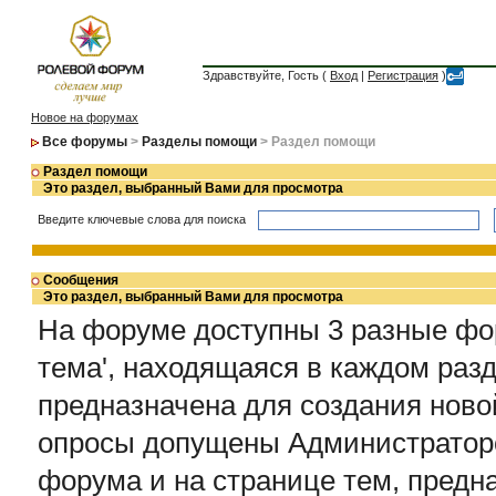
Здравствуйте, Гость (
Вход
|
Регистрация
)
Новое на форумах
Все форумы
>
Разделы помощи
> Раздел помощи
Раздел помощи
Это раздел, выбранный Вами для просмотра
Введите ключевые слова для поиска
Сообщения
Это раздел, выбранный Вами для просмотра
На форуме доступны 3 разные фо
тема', находящаяся в каждом раз
предназначена для создания новой
опросы допущены Администраторо
форума и на странице тем, предн