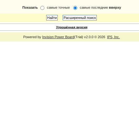
Показать
самые точные
самые последние
вверху
Упрощённая версия
Powered by
Invision Power Board
(Trial) v2.0.0 © 2026
IPS, Inc.