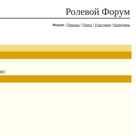
Ролевой Форум
Форум :
Помощь
|
Поиск
|
Участники
|
Календарь
нию
]