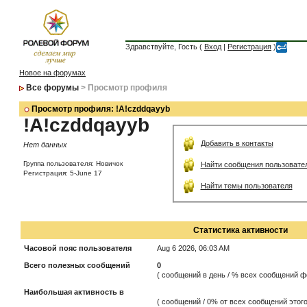
Здравствуйте, Гость (
Вход
|
Регистрация
)
Новое на форумах
Все форумы
> Просмотр профиля
Просмотр профиля: !A!czddqayyb
!A!czddqayyb
Добавить в контакты
Нет данных
Группа пользователя: Новичок
Найти сообщения пользовате
Регистрация: 5-June 17
Найти темы пользователя
Статистика активности
Часовой пояс пользователя
Aug 6 2026, 06:03 AM
Всего полезных сообщений
0
( сообщений в день / % всех сообщений ф
Наибольшая активность в
( сообщений / 0% от всех сообщений этого