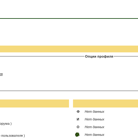
Опции профиля
ля
Ф
Нет данных
И
Нет данных
орума )
О
Нет данных
Нет данных
 пользователя )