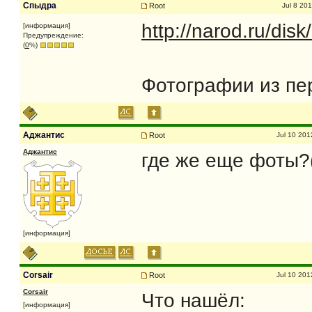
Спыдра
Root
Jul 8 20
http://narod.ru/di
[информация]
Предупреждение:
(
0
%)
Фотографии из пе
Аджантис
Root
Jul 10 201
Аджантис
где же еще фоты?
[информация]
Corsair
Root
Jul 10 201
Corsair
Что нашёл:
[информация]