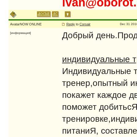
ivan@oborot.
AvatarNOW ONLINE
Reply
to
Corsair
Dec 31 201
Добрый день.Прод
[информация]
индивидуальные т
Индивидуальные т
тренер,опытный и
покажет каждое д
поможет добитьсЯ
тренировке,индив
питаниЯ, составл