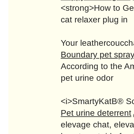
<strong>How to Get 
cat relaxer plug in
Your leathercouccha
Boundary pet spra
According to the Am
pet urine odor
<i>SmartyKatВ® Scra
Pet urine deterrent
elevage chat, elev