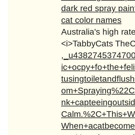
dark red spray pain
cat color names
Australia's high ra
<i>TabbyCats TheCa
,_u438274537470
ic+ocpy+fo+the+fel
tusingtoiletandfl
om+Spraying%22C
nk+capteeingoutsi
Calm.%2C+This+We
When+acatbecomes