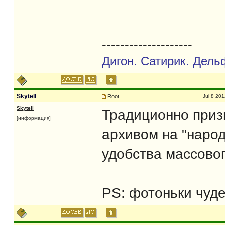
--------------------
Дигон. Сатирик. Дель
Skytell
Root
Jul 8 20
Skytell
Традиционно при
[информация]
архивом на "народ
удобства массовог
PS: фотоньки чуде