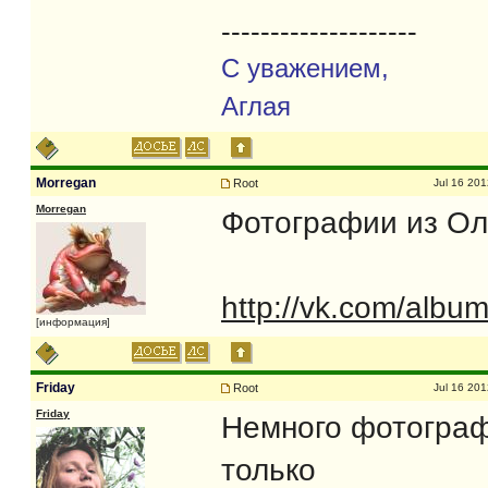
--------------------
С уважением,
Аглая
Morregan
Root
Jul 16 201
Morregan
Фотографии из О
http://vk.com/al
[информация]
Friday
Root
Jul 16 201
Friday
Немного фотографи
только