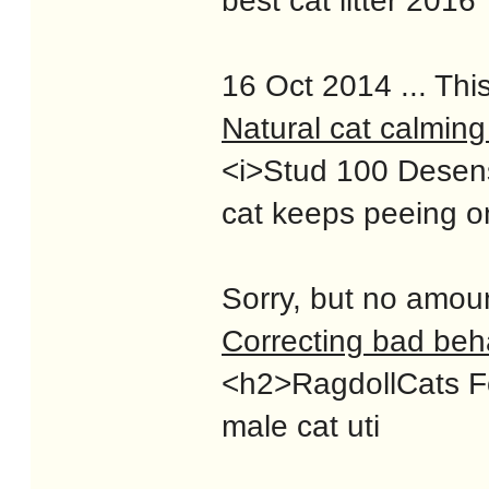
best cat litter 2016
16 Oct 2014 ... Thi
Natural cat calming
<i>Stud 100 Desensi
cat keeps peeing o
Sorry, but no amoun
Correcting bad beh
<h2>RagdollCats For
male cat uti