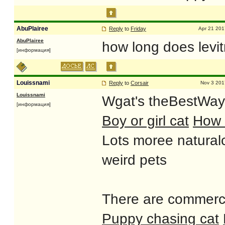
AbuPlairee
Reply
to
Friday
Apr 21 201
AbuPlairee
how long does levi
[информация]
Louissnami
Reply
to
Corsair
Nov 3 201
Louissnami
Wgat's theBestWay 
[информация]
Boy or girl cat
How 
Lots moree naturalc
weird pets
There are commercia
Puppy chasing cat