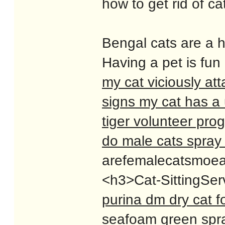
how to get rid of ca
Bengal cats are a h
Having a pet is fun
my cat viciously at
signs my cat has a 
tiger volunteer pro
do male cats spray 
arefemalecatsmoeaff
<h3>Cat-SittingServ
purina dm dry cat f
seafoam green spra