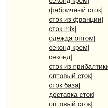
секонд крем
|
фабричный сток
|
сток из франции
|
сток mix
|
одежда оптом
|
секонд крем
|
секонд
|
сток из прибалтик
оптовый сток
|
сток база
|
доставка сток
|
оптовый сток
|