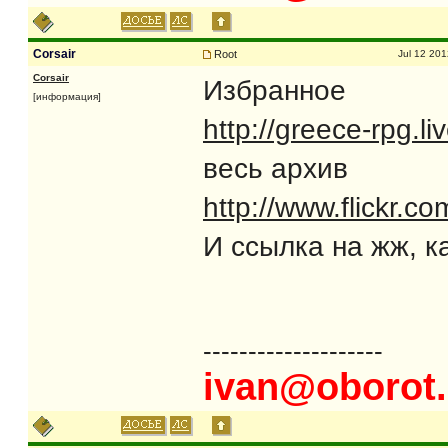
Corsair
Root
Jul 12 201
Corsair
Избранное
[информация]
http://greece-rpg.l
весь архив
http://www.flickr
И ссылка на жж, к
--------------------
ivan@oborot.