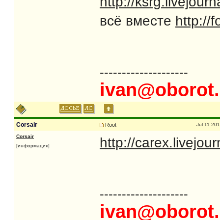
http://ksrg.livejou
всё вместе
http://
--------------------
ivan@oborot.
Corsair
Root
Jul 11 20
Corsair
http://carex.livejo
[информация]
--------------------
ivan@oborot.