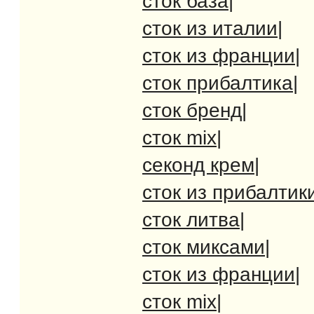
сток база
|
сток из италии
|
сток из франции
|
сток прибалтика
|
сток бренд
|
сток mix
|
секонд крем
|
сток из прибалтик
сток литва
|
сток миксами
|
сток из франции
|
сток mix
|