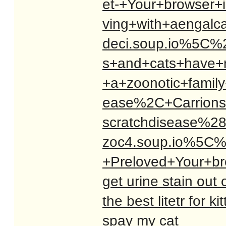
et-+Your+browser+i
ving+with+aengal
deci.soup.io%5C%
s+and+cats+have+r
+a+zoonotic+family
ease%2C+Carrions
scratchdisease%2
zoc4.soup.io%5C%
+Preloved+Your+
get urine stain out 
the best litetr for ki
spay my cat