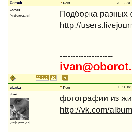
Corsair
Root
Jul 12 201
Corsair
Подборка разных 
[информация]
http://users.livej
--------------------
ivan@oborot.
glanka
Root
Jul 13 201
glanka
фотографии из жи
http://vk.com/alb
[информация]