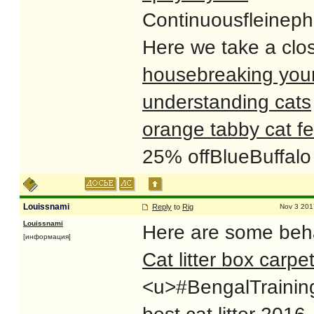
Continuousfleinephe
Here we take a clo
housebreaking you
understanding cats
orange tabby cat f
25% offBlueBuffalo
Louissnami
Reply
to
Rig
Nov 3 201
Louissnami
Here are some behav
[информация]
Cat litter box carpe
<u>#BengalTraining 