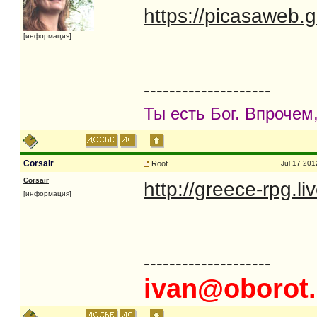
https://picasaweb.
[информация]
--------------------
Ты есть Бог. Впрочем,
Corsair
Root
Jul 17 201
Corsair
http://greece-rpg.l
[информация]
--------------------
ivan@oborot.