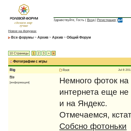
Здравствуйте, Гость (
Вход
|
Регистрация
)
Новое на форумах
Все форумы
>
Архив
>
Архив
>
Общий Форум
10 Страницы
1
2
3
>
»
Фотографии с игры
Rig
Root
Jul 8 20
Rig
Немного фоток на 
[информация]
интернета еще не 
и на Яндекс.
Отмечаемся, кстат
Собсно фотоньки