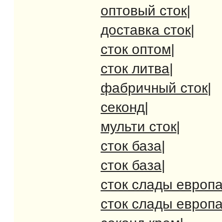
оптовый сток
|
доставка сток
|
сток оптом
|
сток литва
|
фабричный сток
|
секонд
|
мульти сток
|
сток база
|
сток база
|
сток слады европ
сток слады европ