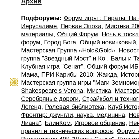
Архив
Подфорумы:
Форум игры : Пираты. На
Иерусалиме
,
Первая Эпоха
,
Мистика 20
материалы
,
Общий Форум
,
Ночь в тоск
форум
,
Город Бога
,
Общий новичковый
Мастерская Группа «Hold&Gold»
,
Новост
группа "Звездный Мост" и Ко
,
Балы и Т
Клубная игра "Сенат"
,
Общий форум ИБ
Мама
,
ПРИ Карибы 2010: Жажда
,
Истор
Мастерская группа игры "Маги Земномо
Shakespeare's Verona
,
Мистика
,
Мастерс
Серебряные дороги
,
Страйкбол и техно
Легенд
,
Ролевая библиотека
,
Клуб Исто
Фронтир: джунгли, наука, медицина
,
Нов
Лиана"
,
БлинКом
,
Игровое общение
,
Не
правил и технических вопросов
,
Форум 