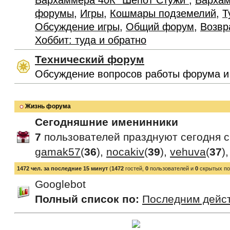
Вархаммера 40К "Шепот Стужи"
,
Вархам
форумы
,
Игры
,
Кошмары подземелий
,
Т
Обсуждение игры
,
Общий форум
,
Возвр
Хоббит: туда и обратно
Технический форум
Обсуждение вопросов работы форума и
Жизнь форума
Сегодняшние именинники
7
пользователей празднуют сегодня 
gamak57
(
36
),
nocakiv
(
39
),
vehuva
(
37
)
1472 чел. за последние 15 минут
(
1472
гостей,
0
пользователей и
0
скрытых по
Googlebot
Полный список по:
Последним дейс