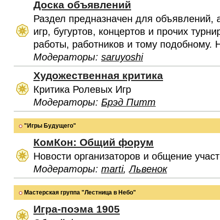
Доска объявлений
Раздел предназначен для объявлений, 
игр, бугуртов, концертов и прочих турн
работы, работников и тому подобному. 
Модераторы:
saruyoshi
Художественная критика
Критика Ролевых Игр
Модераторы:
Брэд Питт
"Игры Будущего"
КомКон: Общий форум
Новости организаторов и общение учас
Модераторы:
marti
,
Львенок
Мастерская группа "Лестница в Небо"
Игра-поэма 1905