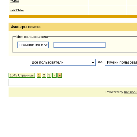
*Kisa
-=>13<=-
Фильтры поиска
Имя пользователя
по
1645 Страницы
1
2
3
>
»
Powered by
Invision