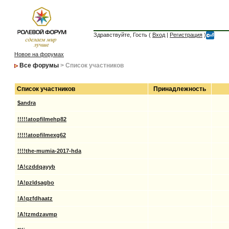
Здравствуйте, Гость (
Вход
|
Регистрация
)
Новое на форумах
Все форумы
> Список участников
Список участников
Принадлежность
$andra
!!!!!atopfilmehp82
!!!!!atopfilmexg62
!!!!the-mumia-2017-hda
!A!czddqayyb
!A!pzldsagbo
!A!qzfdhaatz
!A!tzmdzavmp