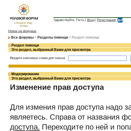
Здравствуйте, Гость (
Вход
|
Регистрация
)
Новое на форумах
Все форумы
>
Разделы помощи
> Раздел помощи
Раздел помощи
Это раздел, выбранный Вами для просмотра
Введите ключевые слова для поиска
Модерирование
Это раздел, выбранный Вами для просмотра
Изменение прав доступа
Для измения прав доступа надо з
являетесь. Справа от названия ф
доступа.
Переходите по ней и поп