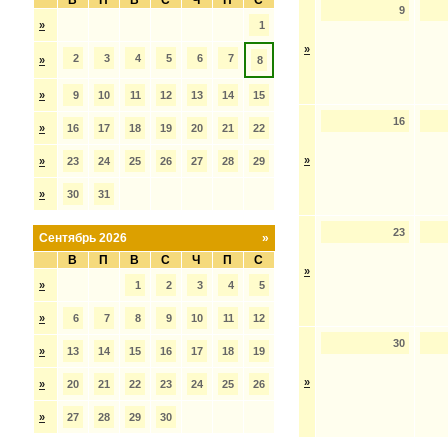
В
П
В
С
Ч
П
С
9
»
1
»
2
3
4
5
6
7
»
8
»
9
10
11
12
13
14
15
16
»
16
17
18
19
20
21
22
»
»
23
24
25
26
27
28
29
»
30
31
23
Сентябрь 2026
»
В
П
В
С
Ч
П
С
»
»
1
2
3
4
5
»
6
7
8
9
10
11
12
30
»
13
14
15
16
17
18
19
»
»
20
21
22
23
24
25
26
»
27
28
29
30