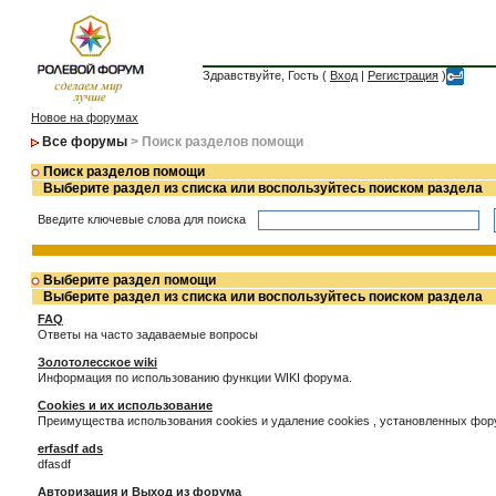
Здравствуйте, Гость (
Вход
|
Регистрация
)
Новое на форумах
Все форумы
> Поиск разделов помощи
Поиск разделов помощи
Выберите раздел из списка или воспользуйтесь поиском раздела
Введите ключевые слова для поиска
Выберите раздел помощи
Выберите раздел из списка или воспользуйтесь поиском раздела
FAQ
Ответы на часто задаваемые вопросы
Золотолесское wiki
Информация по использованию функции WIKI форума.
Cookies и их использование
Преимущества использования cookies и удаление cookies , установленных фо
erfasdf ads
dfasdf
Авторизация и Выход из форума