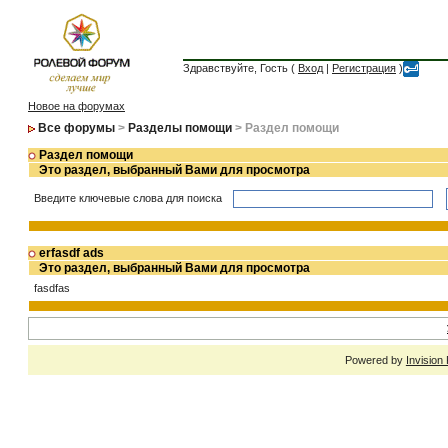
Здравствуйте, Гость (
Вход
|
Регистрация
)
Новое на форумах
Все форумы
>
Разделы помощи
> Раздел помощи
Раздел помощи
Это раздел, выбранный Вами для просмотра
Введите ключевые слова для поиска
erfasdf ads
Это раздел, выбранный Вами для просмотра
fasdfas
Powered by
Invision