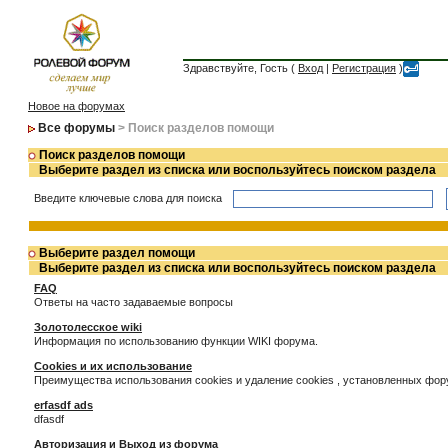
Здравствуйте, Гость (
Вход
|
Регистрация
)
Новое на форумах
Все форумы
> Поиск разделов помощи
Поиск разделов помощи
Выберите раздел из списка или воспользуйтесь поиском раздела
Введите ключевые слова для поиска
Выберите раздел помощи
Выберите раздел из списка или воспользуйтесь поиском раздела
FAQ
Ответы на часто задаваемые вопросы
Золотолесское wiki
Информация по использованию функции WIKI форума.
Cookies и их использование
Преимущества использования cookies и удаление cookies , установленных фо
erfasdf ads
dfasdf
Авторизация и Выход из форума