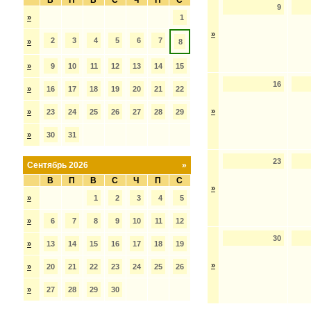
В
П
В
С
Ч
П
С
9
»
1
»
2
3
4
5
6
7
»
8
»
9
10
11
12
13
14
15
16
»
16
17
18
19
20
21
22
»
»
23
24
25
26
27
28
29
»
30
31
23
Сентябрь 2026
»
В
П
В
С
Ч
П
С
»
»
1
2
3
4
5
»
6
7
8
9
10
11
12
30
»
13
14
15
16
17
18
19
»
»
20
21
22
23
24
25
26
»
27
28
29
30