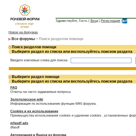
Здравствуйте, Гость (
Вход
|
Регистрация
)
Новое на форумах
Все форумы
> Поиск разделов помощи
Поиск разделов помощи
Выберите раздел из списка или воспользуйтесь поиском раздела
Введите ключевые слова для поиска
Выберите раздел помощи
Выберите раздел из списка или воспользуйтесь поиском раздела
FAQ
Ответы на часто задаваемые вопросы
Золотолесское wiki
Информация по использованию функции WIKI форума.
Cookies и их использование
Преимущества использования cookies и удаление cookies , установленных фо
erfasdf ads
dfasdf
Авторизация и Выход из форума