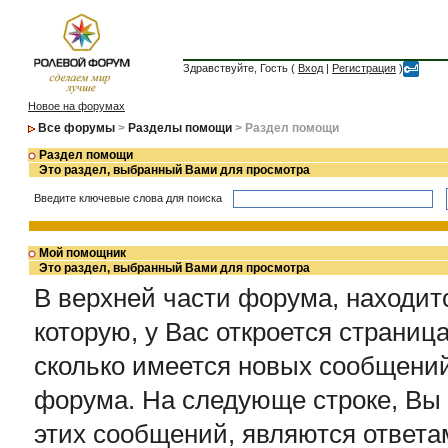
Здравствуйте, Гость (
Вход
|
Регистрация
)
Новое на форумах
Все форумы
>
Разделы помощи
> Раздел помощи
Раздел помощи
Это раздел, выбранный Вами для просмотра
Введите ключевые слова для поиска
Мой помощник
Это раздел, выбранный Вами для просмотра
В верхней части форума, находит
которую, у Вас откроется страниц
сколько имеется новых сообщени
форума. На следующе строке, Вы 
этих сообщений, являются ответа