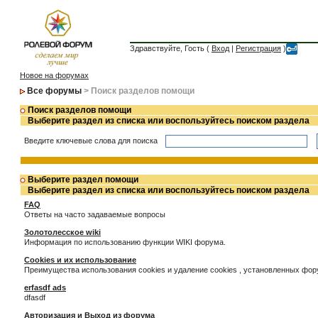
Здравствуйте, Гость (
Вход
|
Регистрация
)
Новое на форумах
Все форумы
> Поиск разделов помощи
Поиск разделов помощи
Выберите раздел из списка или воспользуйтесь поиском раздела
Введите ключевые слова для поиска
Выберите раздел помощи
Выберите раздел из списка или воспользуйтесь поиском раздела
FAQ
Ответы на часто задаваемые вопросы
Золотолесское wiki
Информация по использованию функции WIKI форума.
Cookies и их использование
Преимущества использования cookies и удаление cookies , установленных фо
erfasdf ads
dfasdf
Авторизация и Выход из форума