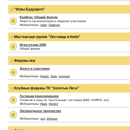
"Игры Будущего"
КомКон: Общий форум
Новости организаторов и общение участников
Модераторы:
marti
,
Львенок
Мастерская группа "Лестница в Небо"
Игра-поэма 1905
Общий форум
Форумы игр
Долго и счастливо
Модераторы:
Крайк
,
Sare
,
Lenoran
Клубные форумы ТК "Золотые Леса"
Гостиная приключенцев
Словески и игры по "настольным" системам (D&D, GURPS, etc).
Модераторы:
Raila
,
therien
Литературное творчество
Модераторы:
yuri
,
Zmeisss