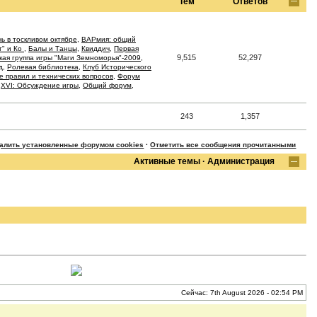
Тем
Ответов
ь в тоскливом октябре
,
ВАРмия: общий
т" и Ко
,
Балы и Танцы
,
Квиддич
,
Первая
9,515
52,297
кая группа игры "Маги Земноморья"-2009
,
д
,
Ролевая библиотека
,
Клуб Исторического
 правил и технических вопросов
,
Форум
,
XVI: Обсуждение игры
,
Общий форум
,
243
1,357
далить установленные форумом cookies
·
Отметить все сообщения прочитанными
Активные темы
·
Администрация
Сейчас: 7th August 2026 - 02:54 PM