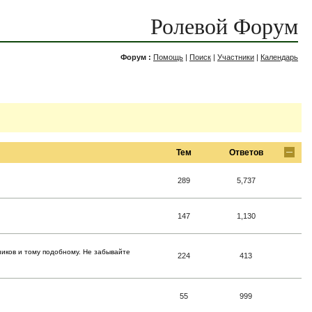
Ролевой Форум
Форум :
Помощь
|
Поиск
|
Участники
|
Календарь
Тем
Ответов
289
5,737
147
1,130
ников и тому подобному. Не забывайте
224
413
55
999