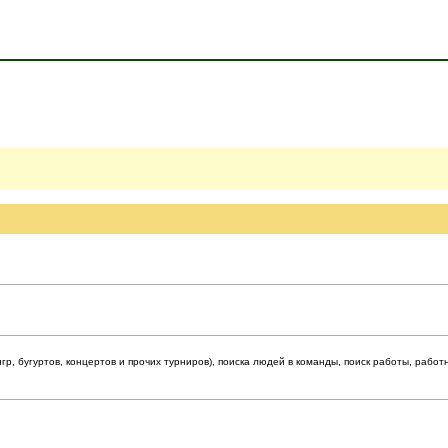
р, бугуртов, концертов и прочих турниров), поиска людей в команды, поиск работы, работ