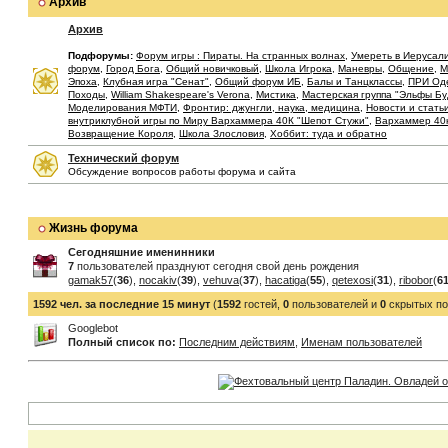
Архив
Архив
Подфорумы:
Форум игры : Пираты. На странных волнах
,
Умереть в Иерусал
форум
,
Город Бога
,
Общий новичковый
,
Школа Игрока
,
Маневры
,
Общение
,
М
Эпоха
,
Клубная игра "Сенат"
,
Общий форум ИБ
,
Балы и Танцклассы
,
ПРИ Од
Походы
,
William Shakespeare's Verona
,
Мистика
,
Мастерская группа "Эльфы Б
Моделирования МФТИ
,
Фронтир: джунгли, наука, медицина
,
Новости и стать
внутриклубной игры по Миру Вархаммера 40К "Шепот Стужи"
,
Вархаммер 40
Возвращение Короля
,
Школа Злословия
,
Хоббит: туда и обратно
Технический форум
Обсуждение вопросов работы форума и сайта
Жизнь форума
Сегодняшние именинники
7
пользователей празднуют сегодня свой день рождения
gamak57
(
36
),
nocakiv
(
39
),
vehuva
(
37
),
hacatiga
(
55
),
qetexosi
(
31
),
ribobor
(
6
1592 чел. за последние 15 минут
(
1592
гостей,
0
пользователей и
0
скрытых по
Googlebot
Полный список по:
Последним действиям
,
Именам пользователей