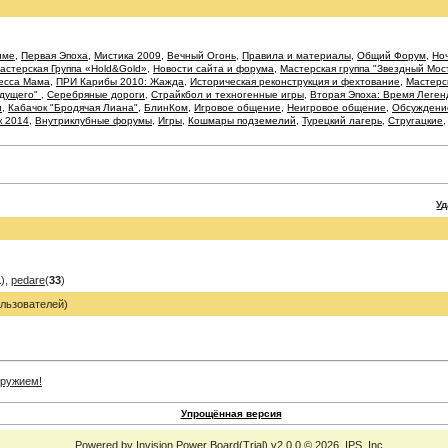
име
,
Первая Эпоха
,
Мистика 2009
,
Вечный Огонь
,
Правила и материалы
,
Общий Форум
,
Ноч
астерская Группа «Hold&Gold»
,
Новости сайта и форума
,
Мастерская группа "Звездный Мос
есса Мама
,
ПРИ Карибы 2010: Жажда
,
Историческая реконструкция и фехтование
,
Мастерс
удущего"
,
Серебряные дороги
,
Страйкбол и техногенные игры
,
Вторая Эпоха: Время Леген
и
,
Кабачок "Бродячая Лиана"
,
БлинКом
,
Игровое общение
,
Неигровое общение
,
Обсуждение
к 2014
,
Внутриклубные форумы
,
Игры
,
Кошмары подземелий
,
Турецкий лагерь
,
Стругацкие
У
1
),
pedare
(
33
)
льзователей)
Упрощённая версия
Powered by
Invision Power Board
(Trial) v2.0.0 © 2026
IPS, Inc.