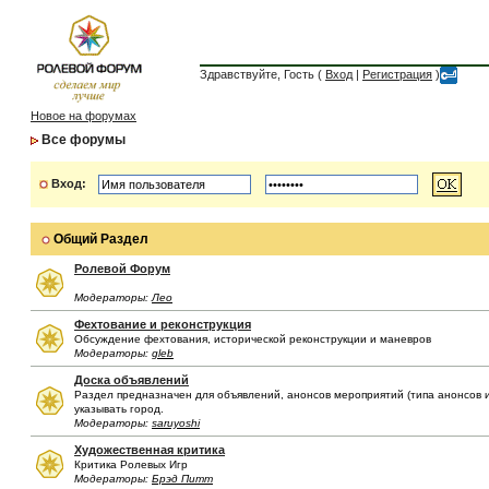
Здравствуйте, Гость (
Вход
|
Регистрация
)
Новое на форумах
Все форумы
Вход:
Общий Раздел
Ролевой Форум
Модераторы:
Лео
Фехтование и реконструкция
Обсуждение фехтования, исторической реконструкции и маневров
Модераторы:
gleb
Доска объявлений
Раздел предназначен для объявлений, анонсов мероприятий (типа анонсов иг
указывать город.
Модераторы:
saruyoshi
Художественная критика
Критика Ролевых Игр
Модераторы:
Брэд Питт