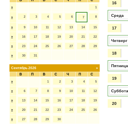
В
П
В
С
Ч
П
С
16
»
1
Среда
2
3
4
5
6
8
»
7
»
9
10
11
12
13
14
15
17
»
16
17
18
19
20
21
22
Четверг
»
23
24
25
26
27
28
29
18
»
30
31
Пятница
Сентябрь 2026
»
В
П
В
С
Ч
П
С
19
»
1
2
3
4
5
Суббот
»
6
7
8
9
10
11
12
»
13
14
15
16
17
18
19
20
»
20
21
22
23
24
25
26
»
27
28
29
30