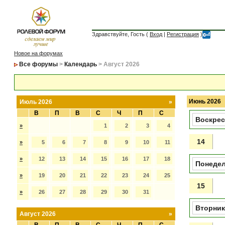
Здравствуйте, Гость (
Вход
|
Регистрация
)
Новое на форумах
Все форумы
>
Календарь
> Август 2026
Июнь 2026
Июль 2026
»
В
П
В
С
Ч
П
С
Воскрес
»
1
2
3
4
14
»
5
6
7
8
9
10
11
»
12
13
14
15
16
17
18
Понеде
»
19
20
21
22
23
24
25
15
»
26
27
28
29
30
31
Вторник
Август 2026
»