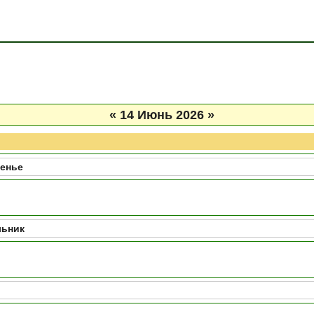
«
14 Июнь 2026
»
енье
льник