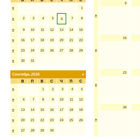
В
П
В
С
Ч
П
С
9
»
1
»
2
3
4
5
7
8
»
6
»
9
10
11
12
13
14
15
16
»
16
17
18
19
20
21
22
»
»
23
24
25
26
27
28
29
»
30
31
23
Сентябрь 2026
»
В
П
В
С
Ч
П
С
»
»
1
2
3
4
5
»
6
7
8
9
10
11
12
30
»
13
14
15
16
17
18
19
»
»
20
21
22
23
24
25
26
»
27
28
29
30