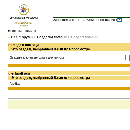
Здравствуйте, Гость (
Вход
|
Регистрация
)
Новое на форумах
Все форумы
>
Разделы помощи
> Раздел помощи
Раздел помощи
Это раздел, выбранный Вами для просмотра
Введите ключевые слова для поиска
erfasdf ads
Это раздел, выбранный Вами для просмотра
fasdfas